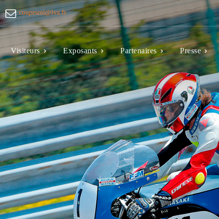
coupesml@lva.fr
Visiteurs
Exposants
Partenaires
Presse