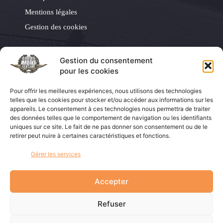
Mentions légales
Gestion des cookies
Les Éditions LVA
Gestion du consentement
pour les cookies
Les Éditions LVA
Pour offrir les meilleures expériences, nous utilisons des technologies
Coupes Auto Légende
telles que les cookies pour stocker et/ou accéder aux informations sur les
appareils. Le consentement à ces technologies nous permettra de traiter
La Vie de la Moto
des données telles que le comportement de navigation ou les identifiants
uniques sur ce site. Le fait de ne pas donner son consentement ou de le
Moto Légende
retirer peut nuire à certaines caractéristiques et fonctions.
Mob & Co
Gérer les services
La boutique du collectionneur
Accepter
Refuser