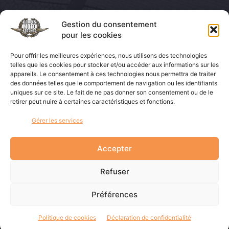
Les Éditions LVA
Gestion du consentement
pour les cookies
Les Éditions LVA
Pour offrir les meilleures expériences, nous utilisons des technologies
Coupes Auto Légende
telles que les cookies pour stocker et/ou accéder aux informations sur les
appareils. Le consentement à ces technologies nous permettra de traiter
La Vie de la Moto
des données telles que le comportement de navigation ou les identifiants
uniques sur ce site. Le fait de ne pas donner son consentement ou de le
Moto Légende
retirer peut nuire à certaines caractéristiques et fonctions.
Mob & Co
Gérer les services
La boutique du collectionneur
Accepter
Refuser
Préférences
© 2025 -
Les Éditions LVA
Politique de cookies
Déclaration de confidentialité