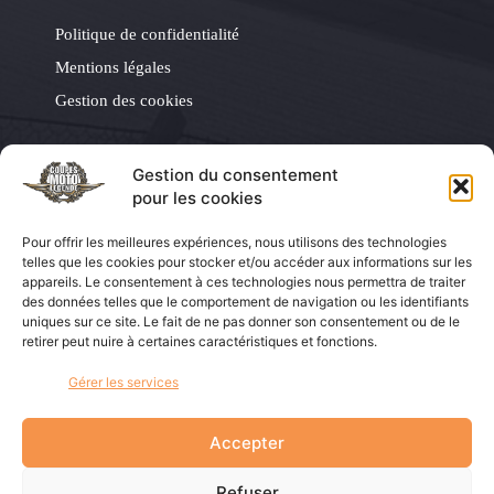
Politique de confidentialité
Mentions légales
Gestion des cookies
Les Éditions LVA
Gestion du consentement
pour les cookies
Les Éditions LVA
Pour offrir les meilleures expériences, nous utilisons des technologies
Coupes Auto Légende
telles que les cookies pour stocker et/ou accéder aux informations sur les
appareils. Le consentement à ces technologies nous permettra de traiter
La Vie de la Moto
des données telles que le comportement de navigation ou les identifiants
uniques sur ce site. Le fait de ne pas donner son consentement ou de le
Moto Légende
retirer peut nuire à certaines caractéristiques et fonctions.
Mob & Co
Gérer les services
La boutique du collectionneur
Accepter
Refuser